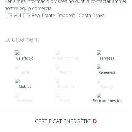
Per a més informació o visites no dubti a contactar amb el
nostre equip comercial
LES VOLTES Real Estate Empordà i Costa Brava
Equipament
Calefacció
A. Acondicionat
Terrassa
Jardí
Piscina
Xemeneia
Mobles
Domòtica
Garatge
Ascensor
Traster
Electrodomèstics
CERTIFICAT ENERGÈTIC:
D