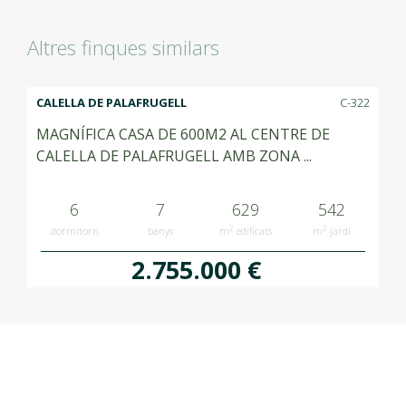
Altres finques similars
CALELLA DE PALAFRUGELL
C-322
MAGNÍFICA CASA DE 600M2 AL CENTRE DE
CALELLA DE PALAFRUGELL AMB ZONA ...
6
7
629
542
2
2
dormitoris
banys
m
edificats
m
jardí
2.755.000 €