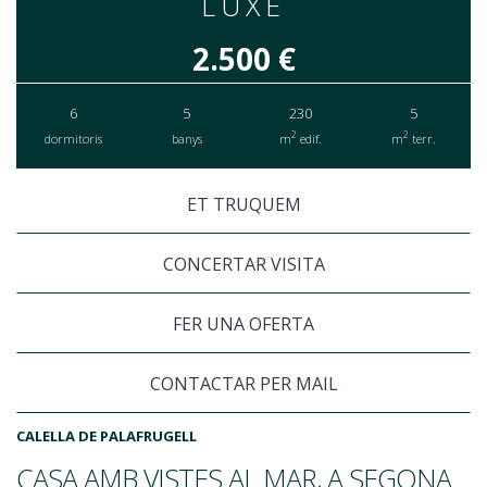
LUXE
2.500 €
6
5
230
5
2
2
dormitoris
banys
m
edif.
m
terr.
ET TRUQUEM
CONCERTAR VISITA
FER UNA OFERTA
CONTACTAR PER MAIL
CALELLA DE PALAFRUGELL
CASA AMB VISTES AL MAR, A SEGONA