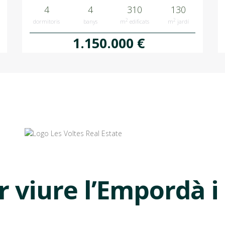
4
4
310
130
2
2
dormitoris
banys
m
edificats
m
jardí
1.150.000 €
 viure l’Empordà i