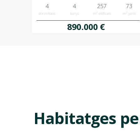
4
4
257
73
2
2
dormitoris
banys
m
edificats
m
jardí
890.000 €
Habitatges per