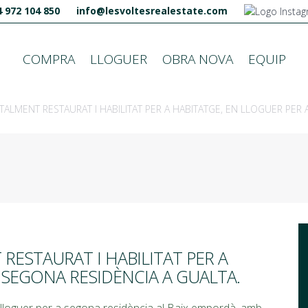
 972 104 850
info@lesvoltesrealestate.com
COMPRA
LLOGUER
OBRA NOVA
EQUIP
TALMENT RESTAURAT I HABILITAT PER A HABITATGE, EN LLOGUER PER 
RESTAURAT I HABILITAT PER A
 SEGONA RESIDÈNCIA A GUALTA.