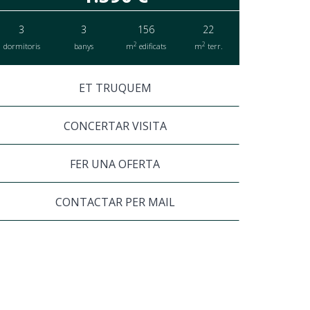
3
3
156
22
2
2
dormitoris
banys
m
edificats
m
terr.
ET TRUQUEM
CONCERTAR VISITA
FER UNA OFERTA
CONTACTAR PER MAIL