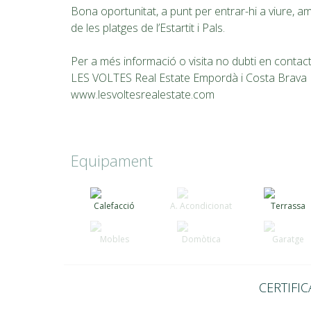
Bona oportunitat, a punt per entrar-hi a viure, am
de les platges de l’Estartit i Pals.
Per a més informació o visita no dubti en contac
LES VOLTES Real Estate Empordà i Costa Brava
www.lesvoltesrealestate.com
Equipament
Calefacció
A. Acondicionat
Terrassa
Mobles
Domòtica
Garatge
CERTIFIC