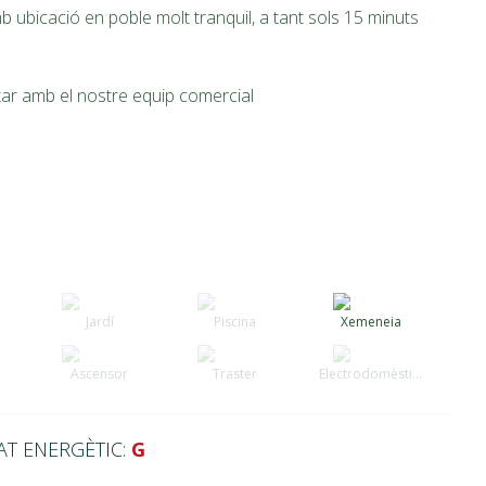
b ubicació en poble molt tranquil, a tant sols 15 minuts
tar amb el nostre equip comercial
Jardí
Piscina
Xemeneia
Ascensor
Traster
Electrodomèstics
AT ENERGÈTIC:
G