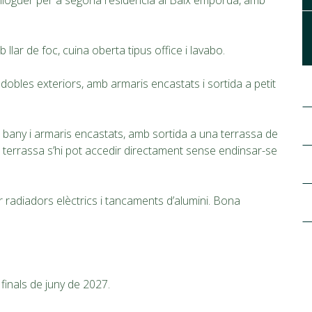
 lloguer per a segona residència al Baix empordà, amb
lar de foc, cuina oberta tipus office i lavabo.
 dobles exteriors, amb armaris encastats i sortida a petit
 bany i armaris encastats, amb sortida a una terrassa de
 terrassa s’hi pot accedir directament sense endinsar-se
r radiadors elèctrics i tancaments d’alumini. Bona
 finals de juny de 2027.