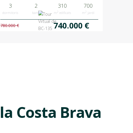
3
2
310
700
2
2
dormitoris
banys
m
edificats
m
jardí
740.000 €
780.000 €
 la Costa Brava