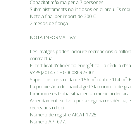
Capacitat màxima per a 7 persones.
Subministraments no inclosos en el preu. Es req
Neteja final per import de 300 €.
2 mesos de fiança.
NOTA INFORMATIVA:
Les imatges poden incloure recreacions o millores 
contractual.
El certificat d'eficiència energètica i la cèdula d'
VYP5JZ014 / CHG00086923001.
Superfície construïda de 156 m² i útil de 104 m². E
La propietària de l'habitatge té la condició de gr
L'immoble es troba situat en un municipi declara
Arrendament exclusiu per a segona residència, e
recreatius i d'oci.
Número de registre AICAT 1725.
Número API 677.