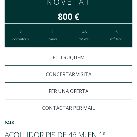
NOVETAT
800 €
2
1
46
5
2
2
dormitoris
banys
m
edif.
m
terr.
ET TRUQUEM
CONCERTAR VISITA
FER UNA OFERTA
CONTACTAR PER MAIL
PALS
ACOLLIDOR PIS DE 46 M, EN 1ª