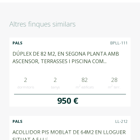
Altres finques similars
PALS
BPLL-111
DÚPLEX DE 82 M2, EN SEGONA PLANTA AMB
ASCENSOR, TERRASSES I PISCINA COM...
2
2
82
28
2
2
dormitoris
banys
m
edificats
m
terr.
950 €
PALS
LL-212
ACOLLIDOR PIS MOBLAT DE 64M2 EN LLOGUER
LLOGAT RENTED ALQUILADO
SITUAT A PALS