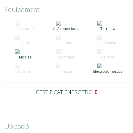
Equipament
Calefacció
A. Acondicionat
Terrassa
Jardí
Piscina
Xemeneia
Mobles
Domòtica
Garatge
Ascensor
Traster
Electrodomèstics
CERTIFICAT ENERGÈTIC:
E
Ubicació