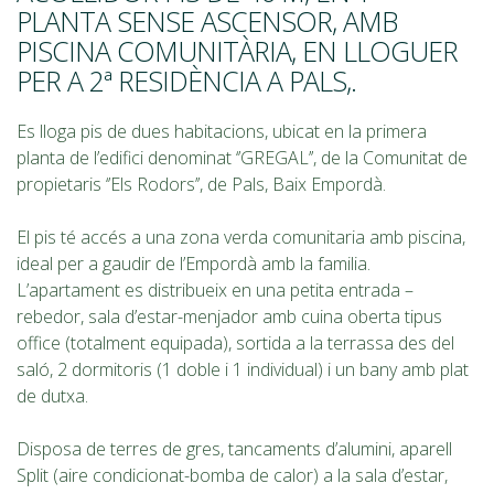
PLANTA SENSE ASCENSOR, AMB
PISCINA COMUNITÀRIA, EN LLOGUER
PER A 2ª RESIDÈNCIA A PALS,.
Es lloga pis de dues habitacions, ubicat en la primera
planta de l’edifici denominat ‘’GREGAL’’, de la Comunitat de
propietaris ‘’Els Rodors’’, de Pals, Baix Empordà.
El pis té accés a una zona verda comunitaria amb piscina,
ideal per a gaudir de l’Empordà amb la familia.
L’apartament es distribueix en una petita entrada –
rebedor, sala d’estar-menjador amb cuina oberta tipus
office (totalment equipada), sortida a la terrassa des del
saló, 2 dormitoris (1 doble i 1 individual) i un bany amb plat
de dutxa.
Disposa de terres de gres, tancaments d’alumini, aparell
Split (aire condicionat-bomba de calor) a la sala d’estar,