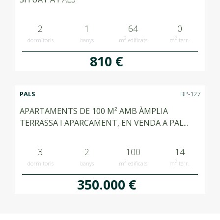
2
1
64
0
2
2
dormitoris
banys
m
edificats
m
terr.
810 €
PALS
BP-127
APARTAMENTS DE 100 M² AMB ÀMPLIA
TERRASSA I APARCAMENT, EN VENDA A PAL...
3
2
100
14
2
2
dormitoris
banys
m
edificats
m
terr.
350.000 €