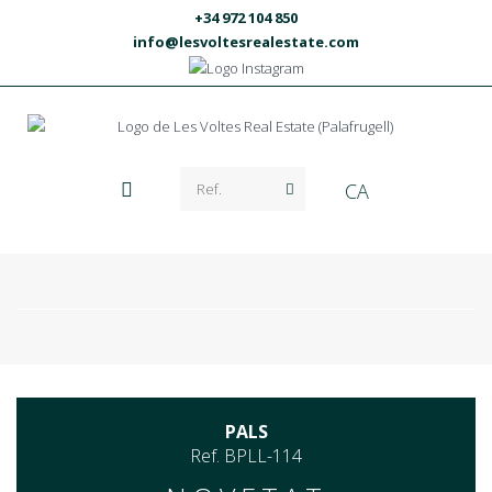
+34 972 104 850
info@lesvoltesrealestate.com
CA
PALS
Ref. BPLL-114