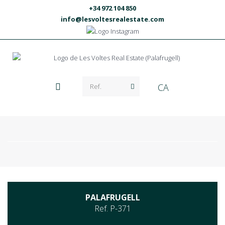
+34 972 104 850
info@lesvoltesrealestate.com
CA
PALAFRUGELL
Ref. P-371