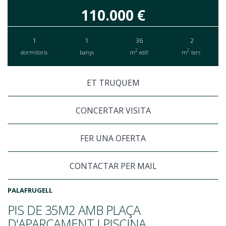
110.000 €
1
1
36
2
2
2
dormitoris
banys
m
edif.
m
terr.
ET TRUQUEM
CONCERTAR VISITA
FER UNA OFERTA
CONTACTAR PER MAIL
PALAFRUGELL
PIS DE 35M2 AMB PLAÇA
D'APARCAMENT I PISCINA