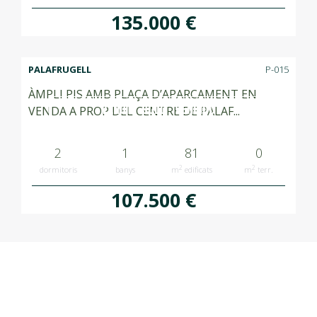
135.000 €
PALAFRUGELL
P-015
ÀMPLI PIS AMB PLAÇA D’APARCAMENT EN
VENUT SOLD VENDIDO
VENDA A PROP DEL CENTRE DE PALAF...
2
1
81
0
2
2
dormitoris
banys
m
edificats
m
terr.
107.500 €