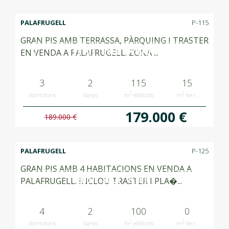
PALAFRUGELL
P-115
GRAN PIS AMB TERRASSA, PÀRQUING I TRASTER
VENUT SOLD VENDIDO
EN VENDA A PALAFRUGELL. ZONA ...
3
2
115
15
2
2
dormitoris
banys
m
edificats
m
terr.
179.000 €
189.000 €
PALAFRUGELL
P-125
GRAN PIS AMB 4 HABITACIONS EN VENDA A
VENUT SOLD VENDIDO
PALAFRUGELL. INCLOU TRASTER I PLA�...
4
2
100
0
2
2
dormitoris
banys
m
edificats
m
terr.