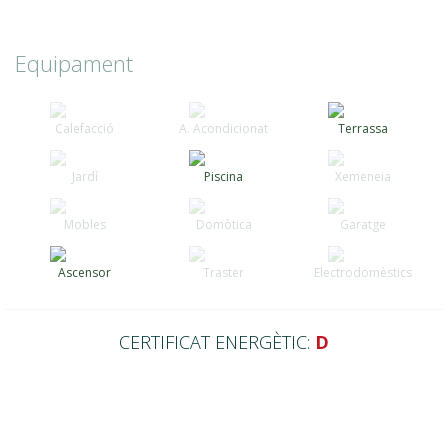
Equipament
Calefacció
A. Acondicionat
Terrassa
Jardí
Piscina
Xemeneia
Mobles
Domòtica
Garatge
Ascensor
Traster
Electrodomèstics
CERTIFICAT ENERGÈTIC:
D