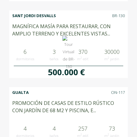
SANT JORDI DESVALLS
BR-130
MAGNÍFICA MASÍA PARA RESTAURAR, CON
AMPLIO TERRENO Y EXCELENTES VISTAS...
6
3
370
30000
2
2
dormitorios
baños
m
edif.
m
jardín
500.000 €
GUALTA
ON-117
PROMOCIÓN DE CASAS DE ESTILO RÚSTICO
CON JARDÍN DE 68 M2 Y PISCINA, E...
4
4
257
73
2
2
dormitorios
baños
m
edif.
m
jardín