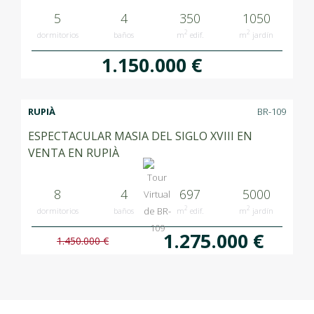
5
4
350
1050
2
2
dormitorios
baños
m
edif.
m
jardín
1.150.000 €
RUPIÀ
BR-109
ESPECTACULAR MASIA DEL SIGLO XVIII EN
VENTA EN RUPIÀ
8
4
697
5000
2
2
dormitorios
baños
m
edif.
m
jardín
1.275.000 €
1.450.000 €