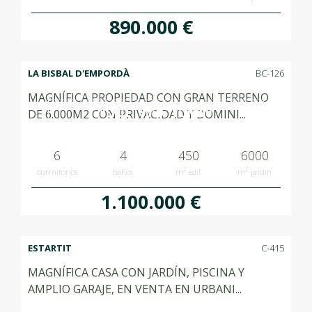
890.000 €
LA BISBAL D'EMPORDÀ
BC-126
MAGNÍFICA PROPIEDAD CON GRAN TERRENO
VENUT SOLD VENDIDO
DE 6.000M2 CON PRIVACIDAD Y DOMINI...
6
4
450
6000
2
2
dormitorios
baños
m
edif.
m
jardín
1.100.000 €
ESTARTIT
C-415
MAGNÍFICA CASA CON JARDÍN, PISCINA Y
AMPLIO GARAJE, EN VENTA EN URBANI...