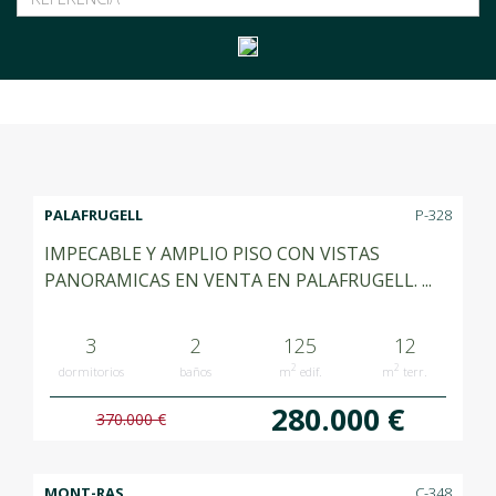
PALAFRUGELL
P-328
IMPECABLE Y AMPLIO PISO CON VISTAS
PANORAMICAS EN VENTA EN PALAFRUGELL. ...
3
2
125
12
2
2
dormitorios
baños
m
edif.
m
terr.
280.000 €
370.000 €
MONT-RAS
C-348