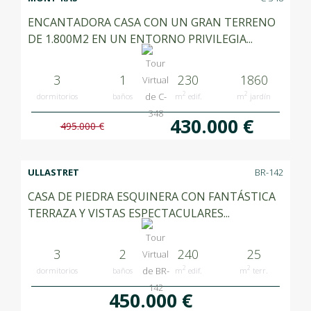
ENCANTADORA CASA CON UN GRAN TERRENO
DE 1.800M2 EN UN ENTORNO PRIVILEGIA...
3
1
230
1860
2
2
dormitorios
baños
m
edif.
m
jardín
430.000 €
495.000 €
ULLASTRET
BR-142
CASA DE PIEDRA ESQUINERA CON FANTÁSTICA
TERRAZA Y VISTAS ESPECTACULARES...
3
2
240
25
2
2
dormitorios
baños
m
edif.
m
terr.
450.000 €