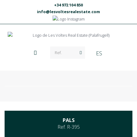
+34 972 104 850
info@lesvoltesrealestate.com
ES
PALS
Ref. R-395