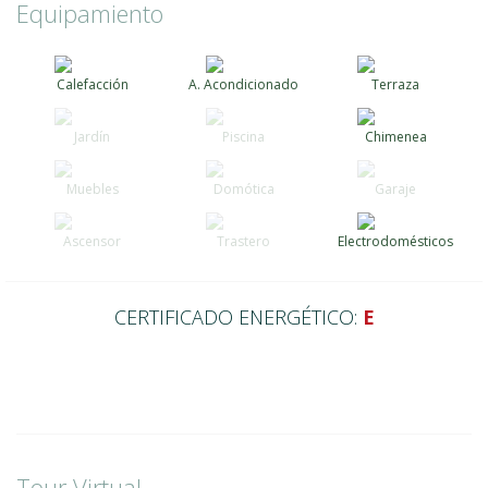
Equipamiento
Calefacción
A. Acondicionado
Terraza
Jardín
Piscina
Chimenea
Muebles
Domótica
Garaje
Ascensor
Trastero
Electrodomésticos
CERTIFICADO ENERGÉTICO:
E
Tour Virtual