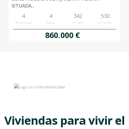
SITUADA...
4
4
342
530
2
2
dormitorios
baños
m
edif.
m
jardín
860.000 €
Viviendas para vivir el