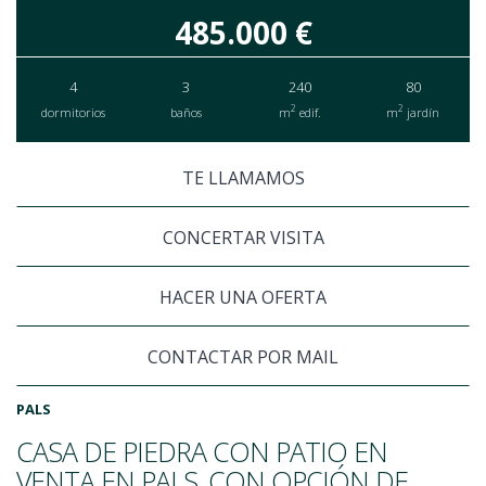
485.000 €
4
3
240
80
2
2
dormitorios
baños
m
edif.
m
jardín
TE LLAMAMOS
CONCERTAR VISITA
HACER UNA OFERTA
CONTACTAR POR MAIL
PALS
CASA DE PIEDRA CON PATIO EN
VENTA EN PALS, CON OPCIÓN DE