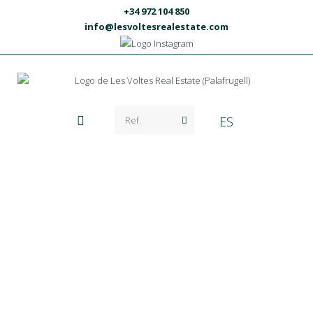
+34 972 104 850
info@lesvoltesrealestate.com
ES