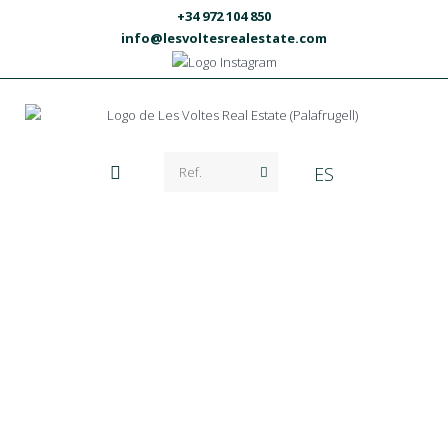
+34 972 104 850
info@lesvoltesrealestate.com
ES