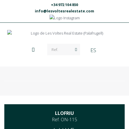
+34 972 104 850
info@lesvoltesrealestate.com
ES
LLOFRIU
Ref. ON-115